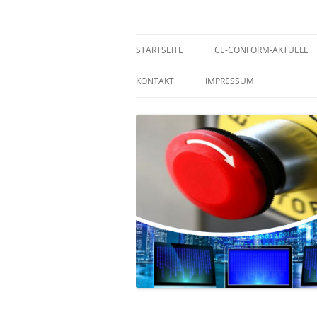
Zum
Inhalt
springen
Technische Redaktion- Produkt- und Masch
ce-conform
STARTSEITE
CE-CONFORM-AKTUELL
KONTAKT
IMPRESSUM